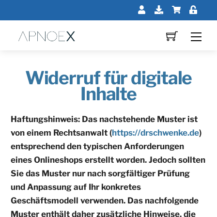
Skip
Mein
Downloads
Shop
Log
to
Profil
In
content
Me
Widerruf für digitale
Inhalte
Haftungshinweis: Das nachstehende Muster ist
von einem Rechtsanwalt (
https://drschwenke.de
)
entsprechend den typischen Anforderungen
eines Onlineshops erstellt worden. Jedoch sollten
Sie das Muster nur nach sorgfältiger Prüfung
und Anpassung auf Ihr konkretes
Geschäftsmodell verwenden. Das nachfolgende
Muster enthält daher zusätzliche Hinweise, die