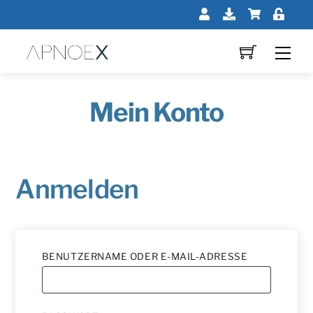
Skip
Mein
Downloads
Shop
Log
to
Profil
In
content
Me
Mein Konto
Anmelden
ERFORDERL
BENUTZERNAME ODER E-MAIL-ADRESSE