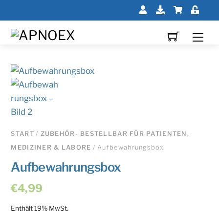
Skip
Mein
Downloads
Shop
Log
to
Profil
In
content
Me
START
/
ZUBEHÖR- BESTELLBAR FÜR PATIENTEN,
MEDIZINER & LABORE
/ Aufbewahrungsbox
Aufbewahrungsbox
€
4,99
Enthält 19% MwSt.