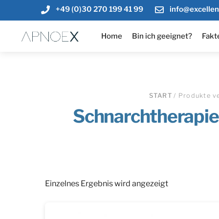
Skip
+49 (0)30 270 199 41 99
info@excelle
to
Menu
content
Home
Bin ich geeignet?
Fakt
START
/ Produkte v
Schnarchtherapie
Einzelnes Ergebnis wird angezeigt