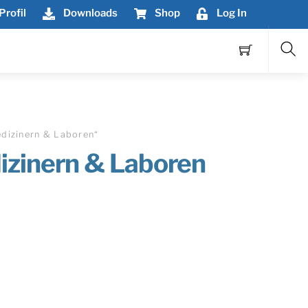
Profil
Downloads
Shop
Log In
Sea
edizinern & Laboren“
izinern & Laboren